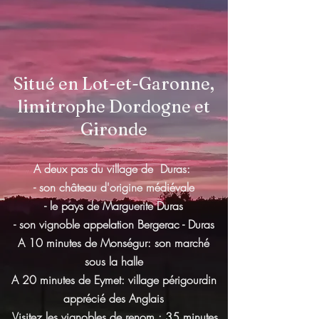
Situé en Lot-et-Garonne,
limitrophe Dordogne et
Gironde
A deux pas du village de Duras:
- son château d'origine médiévale
- le pays de Marguerite Duras
- son vignoble appelation Bergerac -
Duras
A 10 minutes de Monségur: son marché
sous la halle
A 20 minutes de Eymet: village périgourdin
apprécié des Anglais
Visitez les vignobles de renom : 35 minutes