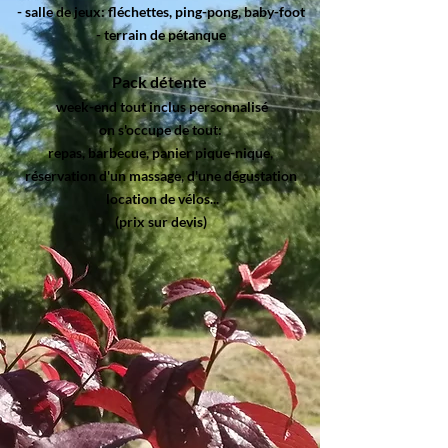
- salle de jeux: fléchettes, ping-pong, baby-foot
- terrain de pétanque
Pack détente
week-end tout inclus personnalisé
on s'occupe de tout:
repas, barbecue, panier pique-nique,
réservation d'un massage, d'une dégustation
location de vélos...
(prix sur devis)