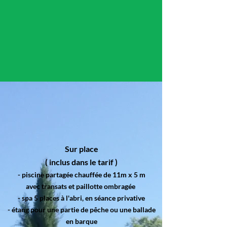
Sur place
( inclus dans le tarif )
- piscine partagée chauffée de 11m x 5 m
avec transats et paillotte ombragée
- spa 5 places à l'abri, en séance privative
- étang pour une partie de pêche ou une ballade
en barque